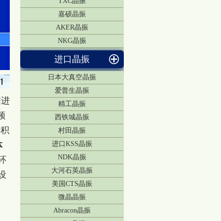
TXC晶振
嘉硕晶振
AKER晶振
NKG晶振
进口晶振
日本大真空晶振
爱普生晶振
国进
精工晶振
频
西铁城晶振
体积
村田晶振
体
进口KSS晶振
NDK晶振
环
大河石英晶振
设
美国CTS晶振
微晶晶振
Abracon晶振