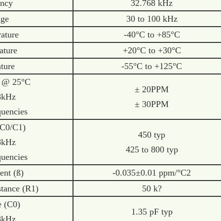
ency
32.768 kHz
nge
30 to 100 kHz
ature
-40°C to +85°C
ature
+20°C to +30°C
ture
-55°C to +125°C
e @ 25°C
± 20PPM
Hz
± 30PPM
ncies
(C0/C1)
450 typ
Hz
425 to 800 typ
ncies
ent (ß)
-0.035±0.01 ppm/°C2
stance (R1)
50 k?
e (C0)
1.35 pF typ
Hz