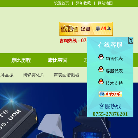
设置首页
|
添加收藏
|
网站地图
X
0755-27876201
咨询热线：
在线客服
销售代表
康比历程
康比荣誉
联系康比
客服代表
温补晶振
陶瓷雾化片
声表面谐振器
KDS晶振
技术支持
客服热线
0755-27876201