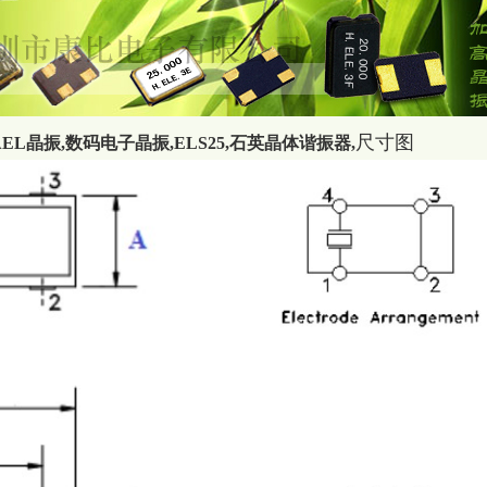
尺寸图
038mm,AEL晶振,数码电子晶振,ELS25,石英晶体谐振器
,