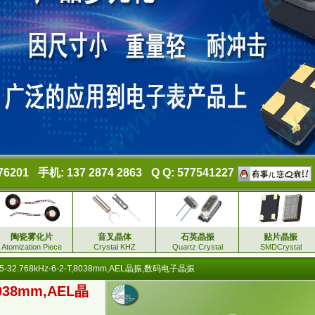
76201
手机: 137 2874 2863
Q Q: 577541227
陶瓷雾化片
音叉晶体
石英晶振
贴片晶振
Atomization Piece
Crystal KHZ
Quartz Crystal
SMDCrystal
5-32.768kHz-6-2-T,8038mm,AEL晶振,数码电子晶振
,8038mm,AEL晶