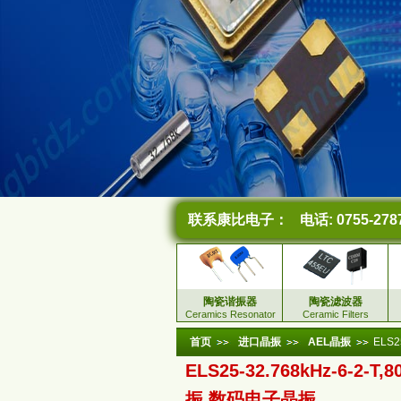
联系康比电子：
电话: 0755-278
陶瓷谐振器
陶瓷滤波器
Ceramics Resonator
Ceramic Filters
首页
进口晶振
AEL晶振
ELS2
ELS25-32.768kHz-6-2-T
振,数码电子晶振