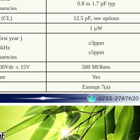
0.8 to 1.7 pF typ
ncies
 (CL)
12.5 pF, see options
1 μW
st year )
±3ppm
Hz
±5ppm
ncies
100Vdc ± 15V
500 MOhms
nt
Yes
Exempt 7(a)