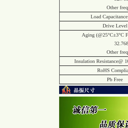
Other freque
Load Capacitance
Drive Level
Aging (@25°C±3°C Fir
32.768k
Other freque
Insulation Resistance@ 
RoHS Complia
Pb Free