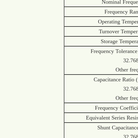
Nominal Frequ
Frequency Ra
Operating Temper
Turnover Temper
Storage Tempera
Frequency Toleranc
32.768k
Other freque
Capacitance Ratio 
32.768k
Other freque
Frequency Coeffici
Equivalent Series Resi
Shunt Capacitanc
32.768k