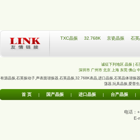
TXC晶振
32.768K
京瓷晶振
石英
诚征下列地区 晶振 | 石
深圳市
广州市
北京
上海
东莞
佛山
有源晶振
,
石英振动子
,
声表面谐振器
,
石英晶振
,
32.768K表晶
,
进口晶振
,
石英晶体谐振
荡器
,
玩具晶振
,
爱普生
首 页
国产晶振
进口晶振
台产晶振
|
|
|
|
电话：+86
E-