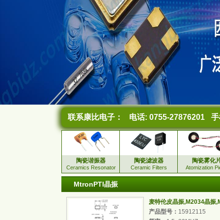
联系康比电子：
电话: 0755-27876201
手机
陶瓷谐振器
陶瓷滤波器
陶瓷雾化
Ceramics Resonator
Ceramic Filters
Atomization P
MtronPTI晶振
麦特伦皮晶振,M2034晶振,M2
产品型号：
15912115