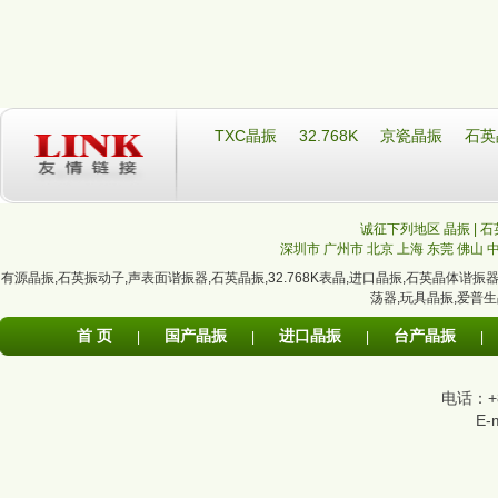
TXC晶振
32.768K
京瓷晶振
石英
诚征下列地区 晶振 | 石
深圳市
广州市
北京
上海
东莞
佛山
有源晶振
,
石英振动子
,
声表面谐振器
,
石英晶振
,
32.768K表晶
,
进口晶振
,
石英晶体谐振
荡器
,
玩具晶振
,
爱普生
首 页
国产晶振
进口晶振
台产晶振
|
|
|
|
电话：+86
E-