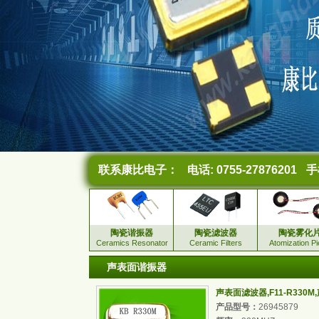
联系康比电子：
电话: 0755-27876201
手机
陶瓷谐振器
陶瓷滤波器
陶瓷雾化
Ceramics Resonator
Ceramic Filters
Atomization P
声表面谐振器
声表面滤波器,F11-R330
产品型号：
26945879