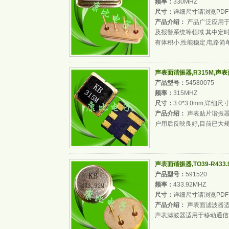
频率：
330MHZ
尺寸：
详细尺寸请浏览PDF
产品介绍：
产品广泛应用于
及报警系统等领域.其中定
有体积小,性能稳定,电路简
声表面谐振器,R315M,声
产品型号：
54580075
频率：
315MHZ
尺寸：
3.0*3.0mm,详细
产品介绍：
声表贴片谐振器
户用后反映良好,目前已大规
声表面谐振器,TO39-R433
产品型号：
591520
频率：
433.92MHZ
尺寸：
详细尺寸请浏览PDF
产品介绍：
声表面滤波器适
声表滤波器适用于移动通信