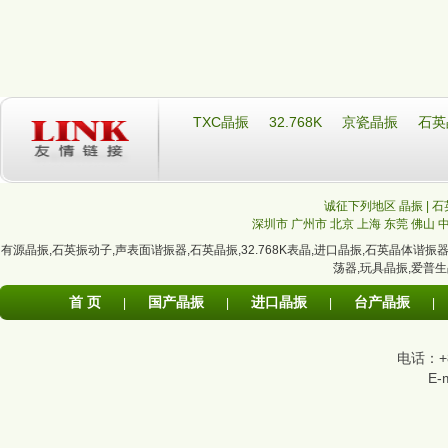
TXC晶振
32.768K
京瓷晶振
石英
诚征下列地区 晶振 | 石
深圳市
广州市
北京
上海
东莞
佛山
有源晶振
,
石英振动子
,
声表面谐振器
,
石英晶振
,
32.768K表晶
,
进口晶振
,
石英晶体谐振
荡器
,
玩具晶振
,
爱普生
首 页
国产晶振
进口晶振
台产晶振
|
|
|
|
电话：+86
E-