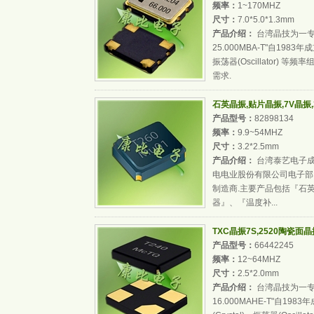
频率：
1~170MHZ
尺寸：
7.0*5.0*1.3mm
产品介绍：
台湾晶技为一专
25.000MBA-T"自198
振荡器(Oscillator)
需求.
石英晶振,贴片晶振,7V晶振,3
产品型号：
82898134
频率：
9.9~54MHZ
尺寸：
3.2*2.5mm
产品介绍：
台湾泰艺电子成立于
电电业股份有限公司电子部
制造商.主要产品包括『石
器』、『温度补...
TXC晶振7S,2520陶瓷面晶振
产品型号：
66442245
频率：
12~64MHZ
尺寸：
2.5*2.0mm
产品介绍：
台湾晶技为一专
16.000MAHE-T"自1