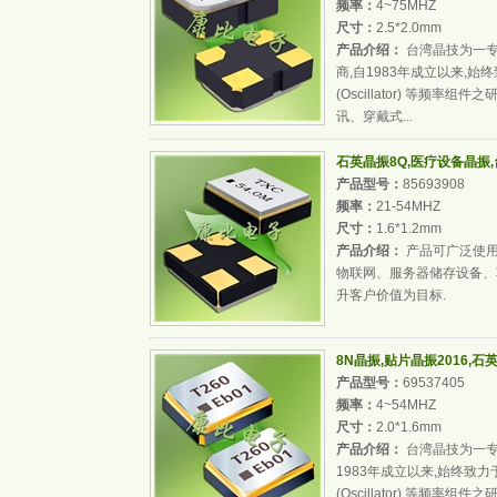
频率：
4~75MHZ
尺寸：
2.5*2.0mm
产品介绍：
台湾晶技为一专业
商,自1983年成立以来,始终
(Oscillator) 等频
讯、穿戴式...
石英晶振8Q,医疗设备晶振,台产
产品型号：
85693908
频率：
21-54MHZ
尺寸：
1.6*1.2mm
产品介绍：
产品可广泛使用于
物联网、服务器储存设备、
升客户价值为目标.
8N晶振,贴片晶振2016,石英
产品型号：
69537405
频率：
4~54MHZ
尺寸：
2.0*1.6mm
产品介绍：
台湾晶技为一专业
1983年成立以来,始终致力于
(Oscillator) 等频