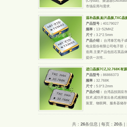
(Crystal)、振荡器(Osc
市场应用与需求.
温补晶振,贴片晶振,TXC晶振,
产品型号：
40179027
频率：
13~52MHZ
尺寸：
3.2*2.5mm
产品介绍：
台湾泰艺电子成立于
电业股份有限公司电子部（
造商.主要产品包括石英晶
提供一次性...
进口晶振7CZ,32.768K有源晶
产品型号：
86866373
频率：
32.768K
尺寸：
5.0*3.2mm
产品介绍：
台湾晶技因应市场应
技术,成功开发出各式感测组件
装置、物联网、服务器储存
共：
26
条信息 | 每页：
20
条 