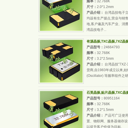
频率：
32.768K
尺寸：
2.0*1.2mm
产品介绍：
台湾晶技电子立基台
均设有生产据点,营业与销
地,客户遍及汽车产业、消
湾晶技电子...
有源晶振,TXC晶振,7XZ晶振,32
产品型号：
24664793
频率：
32.768K
尺寸：
3.2*2.5mm
产品介绍：
台湾晶技"7XZ-
货商,自1983年成立以来,始
(Oscillator) 等频
石英晶振,贴片晶振,TXC晶振9H
产品型号：
80951164
频率：
32.768K
尺寸：
3.2*1.5mm
产品介绍：
产品可广泛使用于行
置、物联网、服务器储存设
以提升客户价值为目标.