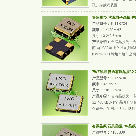
讯、穿戴式装置...
振荡器7X,汽车电子晶振,进口有
产品型号：
49118234
频率：
1~125MHZ
尺寸：
3.2*2.5mm
产品介绍：
台湾晶技为一专业
商,自1983年成立以来,始终
(Oscillator) 等频
7WZ晶振,普通有源晶振32.76
产品型号：
13766700
频率：
32.768K
尺寸：
7.0*5.0mm
产品介绍：
台湾晶技为一专
32.768KBD-T"产品
存设备、车用、电信、医疗
有源晶振,石英晶振,7W晶振,有
产品型号：
7188809