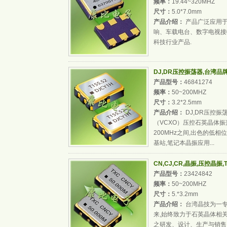
频率：
19.44~320MHZ
尺寸：
5.0*7.0mm
产品介绍：
产品广泛应用于
响、车载电台、数字电视接
科技行业产品.
DJ,DR压控振荡器,台湾
产品型号：
46841274
频率：
50~200MHZ
尺寸：
3.2*2.5mm
产品介绍：
DJ,DR压控
（VCXO）压控石英晶体振荡
200MHz之间,出色的低相位
基站,笔记本晶振应用...
CN,CJ,CR,晶振,压控晶振
产品型号：
23424842
频率：
50~200MHZ
尺寸：
5.*3.2mm
产品介绍：
台湾晶技为一专
来,始终致力于石英晶体相关谐振器(
之研发、设计、生产与销售