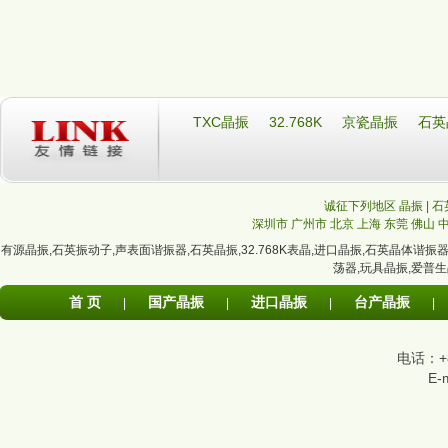
TXC晶振
32.768K
京瓷晶振
石英
诚征下列地区 晶振 | 石
深圳市
广州市
北京
上海
东莞
佛山
有源晶振
,
石英振动子
,
声表面谐振器
,
石英晶振
,
32.768K表晶
,
进口晶振
,
石英晶体谐振
荡器
,
玩具晶振
,
爱普生
首 页
国产晶振
进口晶振
台产晶振
|
|
|
|
电话：+86
E-