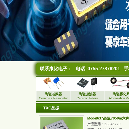
联系康比电子：
电话: 0755-27876201
手机
陶瓷谐振器
陶瓷滤波器
陶瓷雾化
Ceramics Resonator
Ceramic Filters
Atomization P
TXC晶振
Model637晶振,7050
产品型号：
68846770