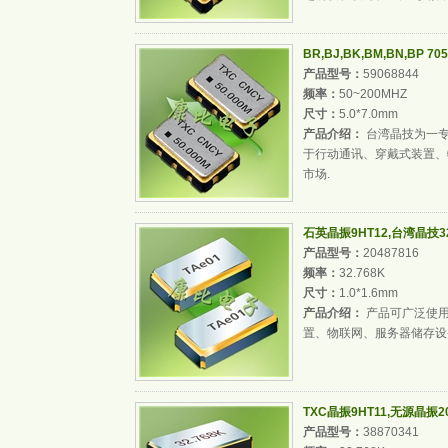
BR,BJ,BK,BM,BN,BP
产品型号：
59068844
频率：
50~200MHZ
尺寸：
5.0*7.0mm
产品介绍：
台湾晶技为一专
于行动通讯、穿戴式装置、
市场.
石英晶振9HT12,台湾晶技32.7
产品型号：
20487816
频率：
32.768K
尺寸：
1.0*1.6mm
产品介绍：
产品可广泛使用于行
置、物联网、服务器储存设
TXC晶振9HT11,无源晶振201
产品型号：
38870341