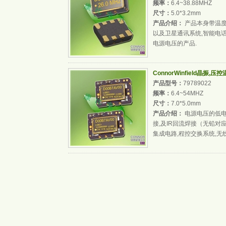
频率：
6.4~38.88MHZ
尺寸：
5.0*3.2mm
产品介绍：
产品本身带温度
以及卫星通讯系统,智能电
电源电压的产品.
ConnorWinfield晶振,
产品型号：
79789022
频率：
6.4~54MHZ
尺寸：
7.0*5.0mm
产品介绍：
电源电压的低电
接,及IR回流焊接（无铅对
集成电路,程控交换系统,无