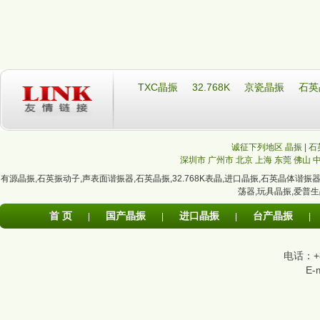
TXC晶振
32.768K
京瓷晶振
石英
诚征下列地区 晶振 | 石
深圳市
广州市
北京
上海
东莞
佛山
有源晶振
,
石英振动子
,
声表面谐振器
,
石英晶振
,
32.768K表晶
,
进口晶振
,
石英晶体谐振
荡器
,
玩具晶振
,
爱普生
首 页
国产晶振
进口晶振
台产晶振
|
|
|
|
电话：+86
E-