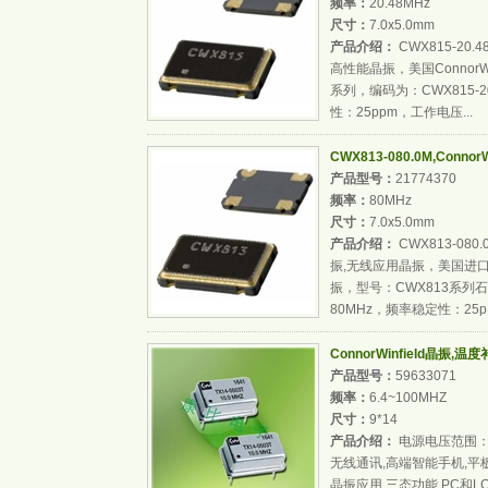
频率：
20.48MHz
尺寸：
7.0x5.0mm
产品介绍：
CWX815-20.4
高性能晶振，美国ConnorW
系列，编码为：CWX815-2
性：25ppm，工作电压...
CWX813-080.0M,Conno
产品型号：
21774370
频率：
80MHz
尺寸：
7.0x5.0mm
产品介绍：
CWX813-080
振,无线应用晶振，美国进口晶
振，型号：CWX813系列石
80MHz，频率稳定性：25p..
ConnorWinfield晶振,温
产品型号：
59633071
频率：
6.4~100MHZ
尺寸：
9*14
产品介绍：
电源电压范围：1
无线通讯,高端智能手机,平板
晶振应用,三态功能,PC和L