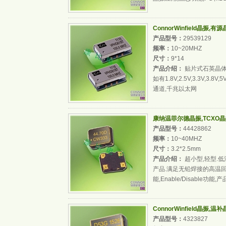
ConnorWinfield晶振,有
产品型号：
29539129
频率：
10~20MHZ
尺寸：
9*14
产品介绍：
贴片式石英晶体
如有1.8V,2.5V,3.3V,
通道,千兆以太网
康纳温菲尔德晶振,TCXO晶振
产品型号：
44428862
频率：
10~40MHZ
尺寸：
3.2*2.5mm
产品介绍：
超小型,轻型.
产品.满足无铅焊接的高温回
能,Enable/Disable
ConnorWinfield晶振,温
产品型号：
4323827