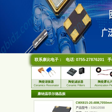
联系康比电子：
电话: 0755-27876201
手机
陶瓷谐振器
陶瓷滤波器
陶瓷雾化
Ceramics Resonator
Ceramic Filters
Atomization P
康纳温菲尔德晶振
CWX815-20.48M,7050m
产品型号：
53610598