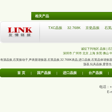
相关产品
TXC晶振
32.768K
京瓷晶振
石英
诚征下列地区 晶振 | 石
深圳市
广州市
北京
上海
东莞
佛山
有源晶振
,
石英振动子
,
声表面谐振器
,
石英晶振
,
32.768K表晶
,
进口晶振
,
石英晶体谐振
荡器
,
玩具晶振
,
爱普生
首 页
国产晶振
进口晶振
台产晶振
|
|
|
|
电话：+86
E-