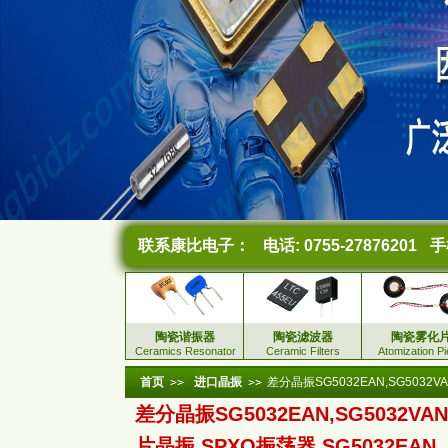
联系康比电子：
电话: 0755-27876201
手机
陶瓷谐振器
陶瓷滤波器
陶瓷雾化
Ceramics Resonator
Ceramic Filters
Atomization P
首页
进口晶振
差分晶振SG5032EAN,SG5032VA
差分晶振SG5032EAN,SG5032VA
片晶振,SPXO振荡器,SG5032EAN