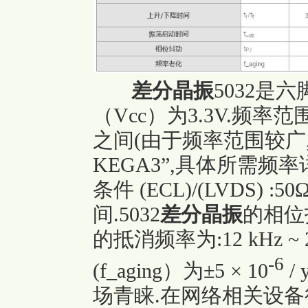
差分晶振
5032是
（Vcc）为3.3V.频率范
之间(由于频率范围较广,“SG5
KEGA3”,具体所需频
条件 (ECL)/(LVDS) :
间.5032
差分晶振
的相位抖动
的抵消频率为:12 kHz ~
-6
(f_aging）为±5 × 10
/
场青睐.在网络相关设备