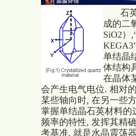
石英是
成的二氧化硅
SiO2）,
KEGA3”
单结晶
体结构
在晶体
会产生电气电位. 相对
某些轴向时, 在另一些
掌握单结晶石英材料的这
频率的特性, 发挥其精
考基准, 就是水晶震荡