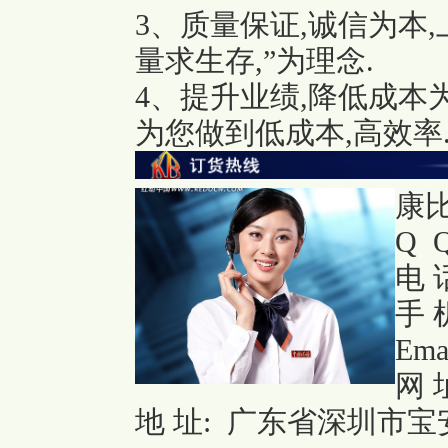
3、质量保证,诚信为本
量求生存,”为理念.
4、提升业绩,降低成本
为您做到低成本,高效率
康
Q Q
电 话
手 机
Ema
网 
地 址: 广东省深圳市宝安