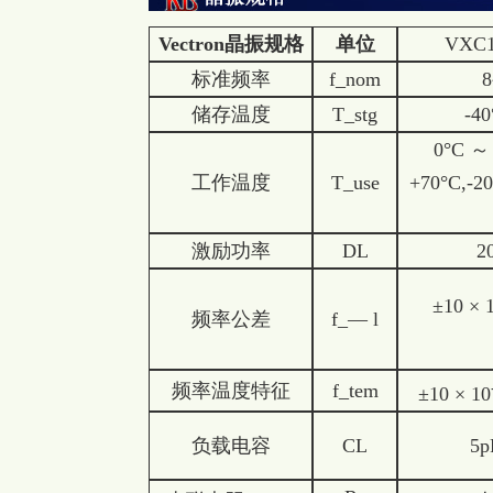
Vectron
晶振规格
单位
VXC
标准频率
f_nom
储存温度
T_stg
-4
0°C ～ 
工作温度
T_use
+70
°C,
-20
激励功率
DL
2
±10 × 
频率公差
f_— l
频率温度特征
f_tem
±10 × 10
负载电容
CL
5p