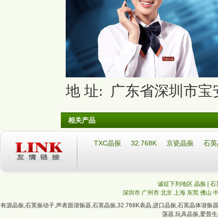
地 址: 广东省深圳市宝安
相关产品
TXC晶振
32.768K
京瓷晶振
石英
诚征下列地区 晶振 | 石
深圳市
广州市
北京
上海
东莞
佛山
有源晶振
,
石英振动子
,
声表面谐振器
,
石英晶振
,
32.768K表晶
,
进口晶振
,
石英晶体谐振
荡器
,
玩具晶振
,
爱普生