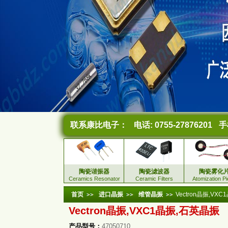
联系康比电子：
电话: 0755-27876201
手机
陶瓷谐振器
陶瓷滤波器
陶瓷雾化
Ceramics Resonator
Ceramic Filters
Atomization P
首页
进口晶振
维管晶振
Vectron晶振,VX
Vectron晶振,VXC1晶振,石英晶振
产品型号：
47050710