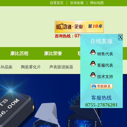
设置首页
|
添加收藏
|
网站地图
0755-27876201
咨询热线：
X
在线客服
康比历程
康比荣誉
联系康比
销售代表
客服代表
温补晶振
陶瓷雾化片
声表面谐振器
KDS晶振
技术支持
客服热线
0755-27876201