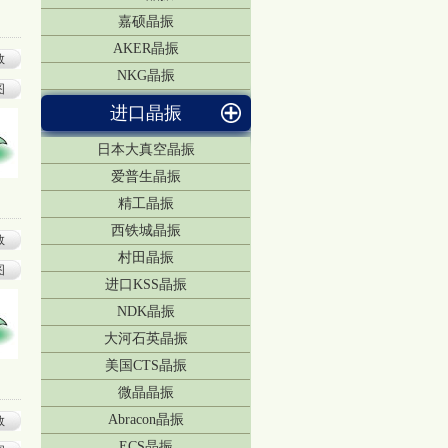
嘉硕晶振
AKER晶振
数
NKG晶振
图
进口晶振
日本大真空晶振
爱普生晶振
精工晶振
西铁城晶振
数
村田晶振
图
进口KSS晶振
NDK晶振
大河石英晶振
美国CTS晶振
微晶晶振
Abracon晶振
数
ECS晶振