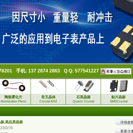
76201
手机: 137 2874 2863
Q Q: 577541227
陶瓷雾化片
音叉晶体
石英晶振
贴片晶振
Atomization Piece
Crystal KHZ
Quartz Crystal
SMDCrystal
4晶振,高品质晶振
详细参
1230270
查看大