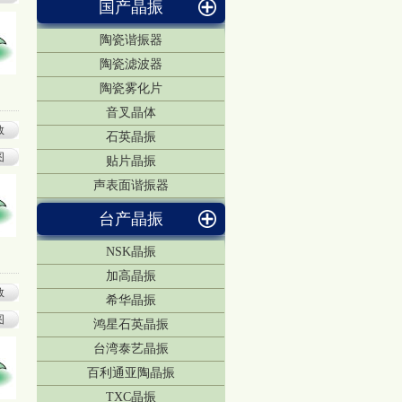
国产晶振
陶瓷谐振器
陶瓷滤波器
陶瓷雾化片
音叉晶体
数
石英晶振
图
贴片晶振
声表面谐振器
台产晶振
NSK晶振
加高晶振
数
希华晶振
图
鸿星石英晶振
台湾泰艺晶振
百利通亚陶晶振
TXC晶振