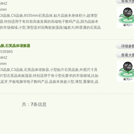
查看大
0MHZ
.5mm
DI晶振,C6晶振,6035mm石英晶体,贴片晶振本身体积小,超薄型
器,特别适用于有目前高速发展的高端电子数码产品,因为晶振本
的市场领域,小型,薄型是对应陶瓷振荡器(偏差大)和普通的石英晶
3晶振,石英晶体谐振器
详细参
6535965
查看大
0MHZ
.5mm
DI晶振,C3晶振,石英晶体谐振器,小型贴片石英晶振,外观尺寸具
片型石英晶体振荡器,特别适用于有小型化要求的市场领域,比如
线蓝牙,平板电脑等电子数码产品.晶振本身超小型,薄型,重量轻,晶
共：
7
条信息