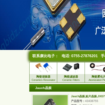
联系康比电子：
电话: 0755-27876201
手机
陶瓷谐振器
陶瓷滤波器
陶瓷雾化
Ceramics Resonator
Ceramic Filters
Atomization P
Jauch晶振
Jauch晶振,贴片晶振,JXG
产品型号：
43438755