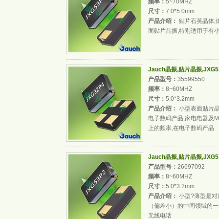
频率：
5~70MHZ
尺寸：
7.0*5.0mm
产品介绍：
贴片石英晶体,
面贴片晶振,特别适用于有
Jauch晶振,贴片晶振,JXG
产品型号：
35599550
频率：
8~60MHZ
尺寸：
5.0*3.2mm
产品介绍：
小型表面贴片晶
电子数码产品,家电电器及MP3
上的频率,在电子数码产品
Jauch晶振,贴片晶振,JXG
产品型号：
26697092
频率：
8~60MHZ
尺寸：
5.0*3.2mm
产品介绍：
小型?薄型是对
（偏差小）的中间领域的一
无线电话