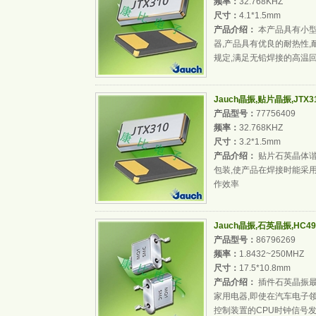
频率：
32.768KHZ
尺寸：
4.1*1.5mm
产品介绍：
本产品具有小型
器,产品具有优良的耐热性,
规定,满足无铅焊接的高温
Jauch晶振,贴片晶振,JTX
产品型号：
77756409
频率：
32.768KHZ
尺寸：
3.2*1.5mm
产品介绍：
贴片石英晶体谐
包装,使产品在焊接时能采用
作效率
Jauch晶振,石英晶振,HC49
产品型号：
86796269
频率：
1.8432~250MHZ
尺寸：
17.5*10.8mm
产品介绍：
插件石英晶振最
家用电器,即使在汽车电子
控制装置的CPU时钟信号