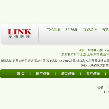
TXC晶振
32.768K
京瓷晶振
石英
诚征下列地区 晶振 | 石
深圳市
广州市
北京
上海
东莞
佛山
有源晶振
,
石英振动子
,
声表面谐振器
,
石英晶振
,
32.768K表晶
,
进口晶振
,
石英晶体谐振
荡器
,
玩具晶振
,
爱普生
首 页
国产晶振
进口晶振
台产晶振
|
|
|
|
电话：+86
E-