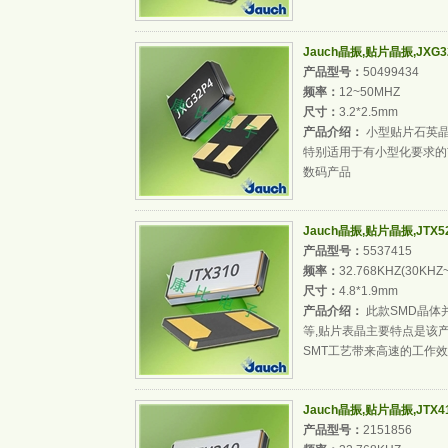
Jauch晶振,贴片晶振,JXG
产品型号：
50499434
频率：
12~50MHZ
尺寸：
3.2*2.5mm
产品介绍：
小型贴片石英晶
特别适用于有小型化要求的
数码产品
Jauch晶振,贴片晶振,JTX
产品型号：
5537415
频率：
32.768KHZ(30KHZ
尺寸：
4.8*1.9mm
产品介绍：
此款SMD晶体
等,贴片表晶主要特点是该产
SMT工艺带来高速的工作
Jauch晶振,贴片晶振,JTX
产品型号：
2151856