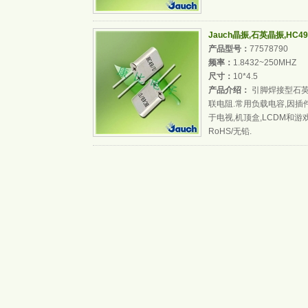
Jauch晶振,石英晶振,HC4
产品型号：
77578790
频率：
1.8432~250MHZ
尺寸：
10*4.5
产品介绍：
引脚焊接型石英
联电阻.常用负载电容,因
于电视,机顶盒,LCDM和
RoHS/无铅.