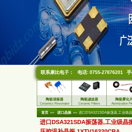
联系康比电子：
电话: 0755-27876201
手机
陶瓷谐振器
陶瓷滤波器
陶瓷雾化
Ceramics Resonator
Ceramic Filters
Atomization P
首页
进口晶振
进口DSA321SDA振荡器,工业级晶振
进口DSA321SDA振荡器,工业级晶振,
压控温补晶振,1XTV16320CBA