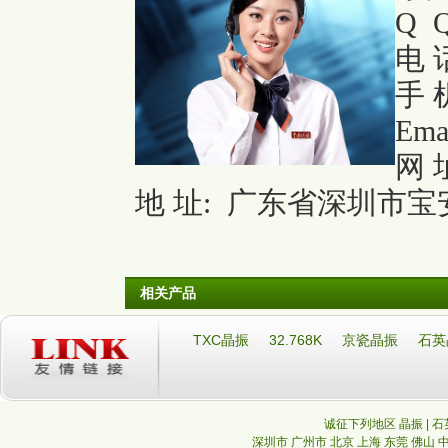
Q Q
电 话
手 机
Ema
网 
地 址: 广东省深圳市宝安
相关产品
TXC晶振
32.768K
京瓷晶振
石英
诚征下列地区 晶振 | 石
深圳市
广州市
北京
上海
东莞
佛山