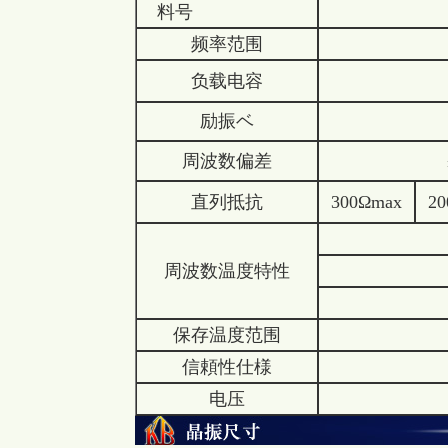
料号
频率范围
负载电容
7p
励振ベ
周波数偏差
±30×1
直列抵抗
300Ωmax
2
±50×
周波数温度特性
±100×
±200×
保存温度范围
信頼性仕様
电压