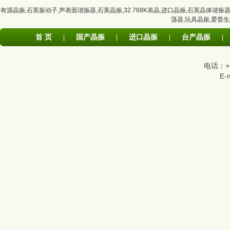
有源晶振
,
石英振动子
,
声表面谐振器
,
石英晶振
,
32.768K表晶
,
进口晶振
,
石英晶体谐振
荡器
,
玩具晶振
,
爱普生
首 页
国产晶振
进口晶振
台产晶振
|
|
|
|
电话：+86
E-