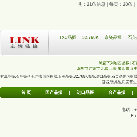
共：
21
条信息 | 每页：
20
条 
TXC晶振
32.768K
京瓷晶振
石英
诚征下列地区 晶振 | 石
深圳市
广州市
北京
上海
东莞
佛山
有源晶振
,
石英振动子
,
声表面谐振器
,
石英晶振
,
32.768K表晶
,
进口晶振
,
石英晶体谐振
荡器
,
玩具晶振
,
爱普生
首 页
国产晶振
进口晶振
台产晶振
|
|
|
|
电话：+86
E-