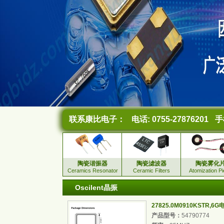
联系康比电子：
电话: 0755-27876201
手机
陶瓷谐振器
陶瓷滤波器
陶瓷雾化
Ceramics Resonator
Ceramic Filters
Atomization P
Oscilent晶振
27825.0M0910KSTR
产品型号：
54790774