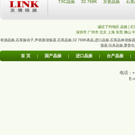
TXC晶振
32.768K
京瓷晶振
石英
诚征下列地区 晶振 | 石
深圳市
广州市
北京
上海
东莞
佛山
有源晶振
,
石英振动子
,
声表面谐振器
,
石英晶振
,
32.768K表晶
,
进口晶振
,
石英晶体谐振
荡器
,
玩具晶振
,
爱普生
首 页
国产晶振
进口晶振
台产晶振
|
|
|
|
电话：+86
E-