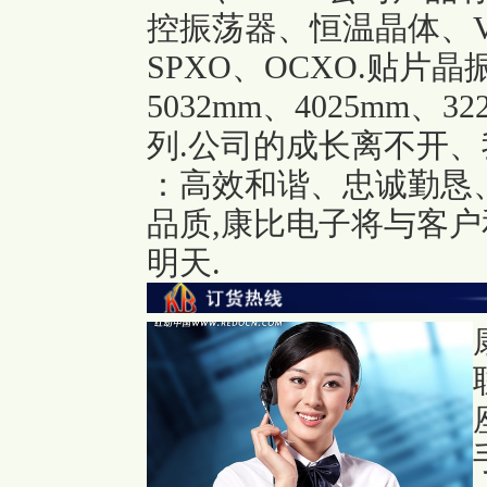
控振荡器、恒温晶体、VC
SPXO、OCXO.
贴片晶振
5032mm、4025mm、
列.
公司的成长离不开、
：高效和谐、忠诚勤恳
品质,康比电子将与客户
明天.