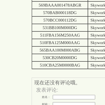
569BAAA001478ABGR
Skywor
570BAB000118DG
Skywor
570BCC000112DG
Skywor
531BB100M000DG
Skywor
511FBA156M250AAG
Skywor
510FBA125M000AAG
Skywor
565BAA100M000ABG
Skywor
530CB20M0000DG
Skywor
510CBA25M0000BAG
Skywor
现在还没有评论哦。
发表评论:
姓名：
邮箱：