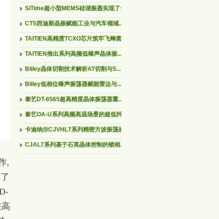
SiTime超小型MEMS硅谐振器实现了全...
CTS西迪斯晶振赋能工业与汽车领域...
TAITIEN高精度TCXO芯片筑牢飞蜂窝...
TAITIEN推出系列高频低噪声晶体振...
Bliley晶体切割技术解析AT切割与S...
Bliley低相位噪声振荡器赋能雷达与...
泰艺DT-6565超高精度晶体振荡器重...
泰艺OA-U系列高频高温场景的超低抖...
卡迪纳尔CJVHL7系列精密方波振荡的...
CJAL7系列基于石英晶体控制的锁相...
作,
障了
D-
在高