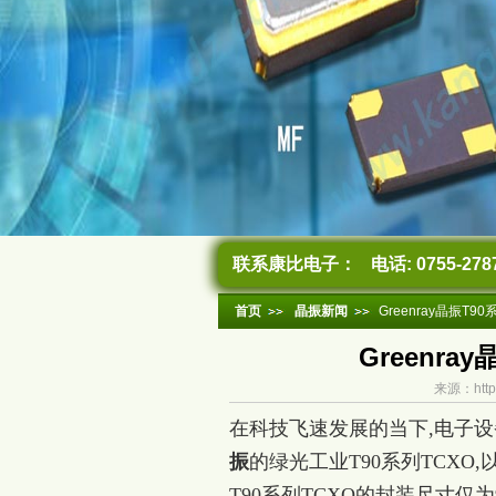
联系康比电子：
电话: 0755-278
首页
晶振新闻
Greenray晶振T
Greenr
来源：http
在科技飞速发展的当下,电子设
振
的绿光工业T90系列TCXO
T90系列TCXO的封装尺寸仅为