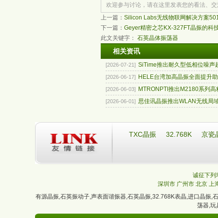
欢迎参与讨论，请在这里发表您的看法、交
上一篇：
Silicon Labs无线物联网解决方案50
下一篇：
Geyer精密之芯KX-327FT晶振的科
此文关键字：
石英晶体振荡器
相关资讯
SiTime推出耐久型低相位噪声超T
[2026-07-21]
HELE台湾加高晶振全面提升助听
[2026-06-17]
MTRONPTI推出M2180系列高精
[2026-06-03]
思佳讯晶振推出WLAN无线局域网
[2026-06-01]
TXC晶振
32.768K
京瓷
诚征下列地
深圳市
广州市
北京
上
有源晶振
,
石英振动子
,
声表面谐振器
,
石英晶振
,
32.768K表晶
,
进口晶振
,
荡器
,
玩