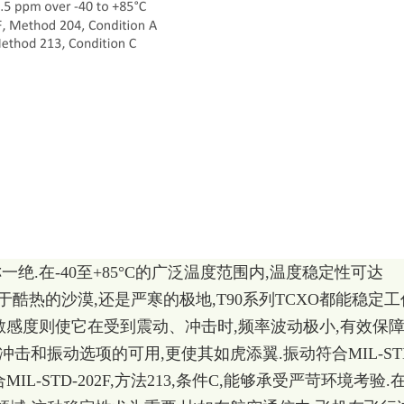
绝.在-40至+85°C的广泛温度范围内,温度稳定性可达
备处于酷热的沙漠,还是严寒的极地,T90系列TCXO都能稳定工
敏感度则使它在受到震动、冲击时,频率波动极小,有效保
冲击和振动选项的可用,更使其如虎添翼.振动符合MIL-ST
合MIL-STD-202F,方法213,条件C,能够承受严苛环境考验.