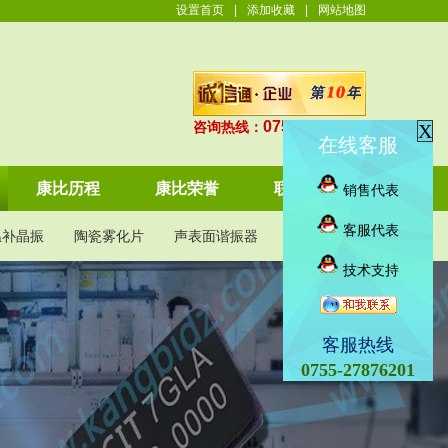
设置首页
|
添加收藏
|
网站地图
0755-27876201
咨询热线：
X
在线客服
康比历程
康比荣誉
联系康比
销售代表
客服代表
温补晶振
陶瓷雾化片
声表面谐振器
KDS晶振
技术支持
客服热线
0755-27876201