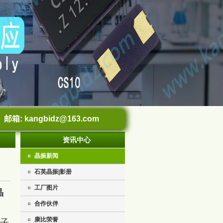
邮箱:
kangbidz@163.com
资讯中心
晶振新闻
石英晶振|影册
工厂图片
晶
合作伙伴
康比荣誉
电子