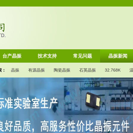
台产晶振
技术支持
常见问题
晶振新闻
索：
晶振
有源晶振
陶瓷晶振
石英晶振
32.768K