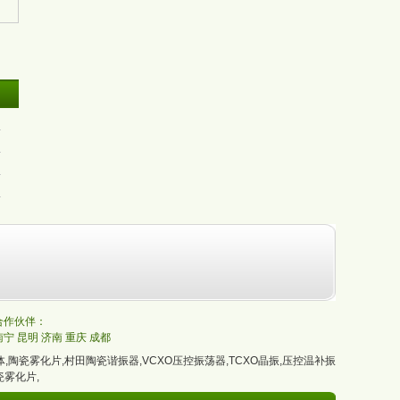
的合作伙伴：
南宁
昆明
济南
重庆
成都
体
,
陶瓷雾化片
,
村田陶瓷谐振器
,
VCXO压控振荡器
,
TCXO晶振
,
压控温补振
瓷雾化片
,