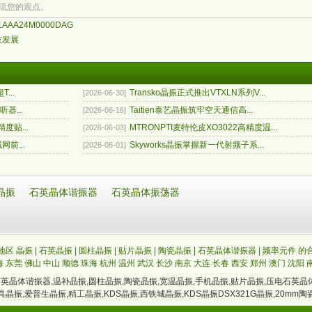
流您的观点。
1AAA24M0000DAG
技发展
...
Transko晶振正式推出VTXLN系列V...
[2026-06-30]
器...
Taitien泰艺晶振筑牢空天通信高...
[2026-06-16]
度贴...
MTRONPTI麦特伦皮XO3022高精度温...
[2026-06-03]
前...
Skyworks晶振掌握新一代射频子系...
[2026-06-01]
晶振
石英晶体谐振器
石英晶体振荡器
区 晶振 | 石英晶振 | 圆柱晶振 | 贴片晶振 | 陶瓷晶振 | 石英晶体谐振器 | 频率元件 
海
东莞
佛山
中山
顺德
珠海
杭州
温州
武汉
长沙
南京
大连
长春
西安
郑州
澳门
沈阳
石英晶体谐振器
,
温补晶振
,
圆柱晶振
,
陶瓷晶振
,
宽温晶振
,
手机晶振
,
贴片晶振
,
压电石英晶
具晶振
,
爱普生晶振
,
精工晶振
,
KDS晶振
,
西铁城晶振
,
KDS晶振DSX321G晶振
,
20mm陶