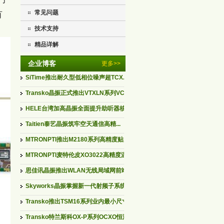
常见问题
有
技术支持
精品详解
企业博客
更多>>
SiTime推出耐久型低相位噪声超TCX...
Transko晶振正式推出VTXLN系列VCT...
HELE台湾加高晶振全面提升助听器核...
Taitien泰艺晶振筑牢空天通信高精...
MTRONPTI推出M2180系列高精度贴片...
MTRONPTI麦特伦皮XO3022高精度温补...
思佳讯晶振推出WLAN无线局域网前端...
Skyworks晶振掌握新一代射频子系统...
Transko推出TSM16系列业内最小尺寸...
Transko特兰斯科OX-P系列OCXO恒温...