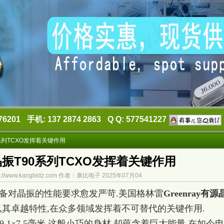
76201
手机: 137 2874 2863
Q Q: 577541227
90系列TCXO发挥着关键作用
ay晶振T90系列TCXO发挥着关键作用
://www.kangbidz.com 作者：康比电子 2025年07月04
备对晶振的性能要求愈发严苛.美国格林雷
Greenray有源
,以其卓越特性,在众多领域发挥着不可替代的关键作用.
9.1×7.5毫米,这般小巧的身材,却蕴含着巨大能量.在如今