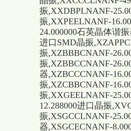
晶振,XXCCCLNANF-49
振,XXDBPLNANF-25.
振,XXPEELNANF-16.0
24.000000石英晶体谐振器
进口SMD晶振,XZAPPCN
振,XZBBBCNANF-26.
振,XZBBCCNANF-26
器,XZBCCCNANF-16.
振,XZCBBCNANF-16.
振,XXGEELNANF-25.
12.288000
进口晶振
,XV
振,XSGCCLNANF-25
器,XSGCECNANF-8.