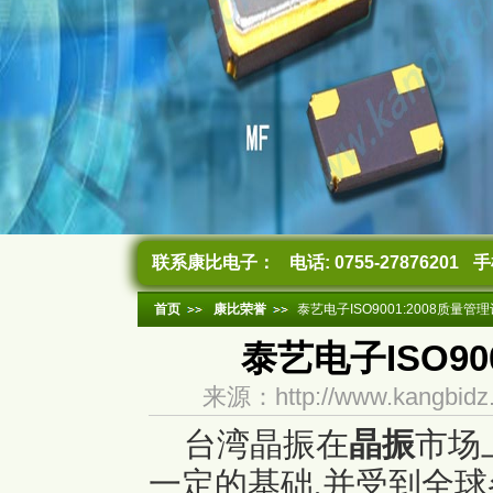
联系康比电子：
电话: 0755-27876201
手机
首页
康比荣誉
泰艺电子ISO9001:2008质量管
泰艺电子ISO90
来源：http://www.kangb
台湾晶振在
晶振
市场
一定的基础,并受到全球