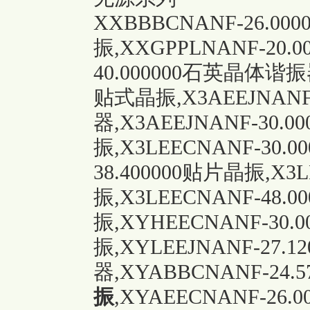
XXBBBCNANF-26.00
振,XXGPPLNANF-20.0
40.000000石英晶体谐振器
贴式晶振,X3AEEJNANF
器,X3AEEJNANF-30.
振,X3LEECNANF-30.00
38.400000贴片晶振,X3
振,X3LEECNANF-48.0
振,XYHEECNANF-30.
振,XYLEEJNANF-27
器,XYABBCNANF-24.57
振
,XYAEECNANF-26.