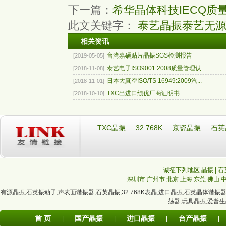
下一篇：
希华晶体科技IECQ质
此文关键字：
泰艺晶振
泰艺无
相关资讯
台湾嘉硕贴片晶振SGS检测报告
[2019-05-05]
泰艺电子ISO9001:2008质量管理认...
[2018-11-08]
日本大真空ISO/TS 16949:2009汽...
[2018-11-01]
TXC出进口绩优厂商证明书
[2018-10-10]
TXC晶振
32.768K
京瓷晶振
石英
诚征下列地区 晶振 | 石
深圳市
广州市
北京
上海
东莞
佛山
有源晶振
,
石英振动子
,
声表面谐振器
,
石英晶振
,
32.768K表晶
,
进口晶振
,
石英晶体谐振
荡器
,
玩具晶振
,
爱普生
首 页
国产晶振
进口晶振
台产晶振
|
|
|
|